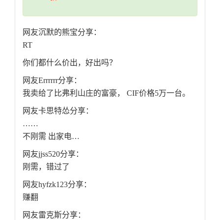
网友沉默的熊宝分享：
RT
你们都什么价出，好出吗？
网友Errrrrr分享：
我卖给了比弗利山庄的富豪， CIF价格5万一台。
网友卡思特怂分享：
……
不刚需 出家电…
网友jjss520分享：
刚需，错过了
网友hyfzk123分享：
赚翻
网友雷克斯分享：