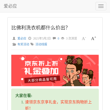
爱必应
切
换
菜
单
比佛利洗衣机都什么价出？
-
+
A
A
爱必应
2021年5月2日
0
3 次浏览
有奖活动
活动线报
大家在看:
速领京东京享礼金，实现京东购物折上
折！