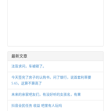
最新文章
法盲求问，车被砸了。
今天签完了房子的认购书，问了银行，说首套利率要
5.65，这算不算高了
未来的亲家吧友们，有没好听的女孩名，有果
抖音全民任务 收益 吧里有人玩吗