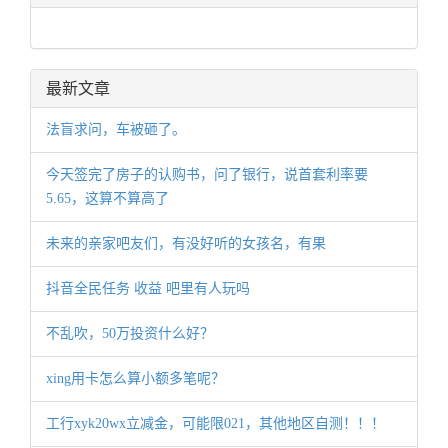
最新文章
法盲求问，车被砸了。
今天签完了房子的认购书，问了银行，说首套利率要
5.65，这算不算高了
未来的亲家吧友们，有没好听的女孩名，有果
抖音全民任务 收益 吧里有人玩吗
不乱吹，50万投资什么好？
xing用卡怎么算小额多笔呢？
工行xyk20wx立减金，可能限021，其他地区自测！！！