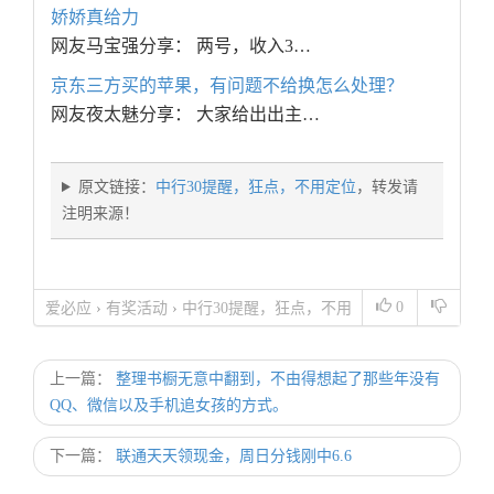
娇娇真给力
网友马宝强分享： 两号，收入3…
京东三方买的苹果，有问题不给换怎么处理？
网友夜太魅分享： 大家给出出主…
原文链接：
中行30提醒，狂点，不用定位
，转发请
注明来源！
0
爱必应
›
有奖活动
›
中行30提醒，狂点，不用
定位
上一篇：
整理书橱无意中翻到，不由得想起了那些年没有
QQ、微信以及手机追女孩的方式。
下一篇：
联通天天领现金，周日分钱刚中6.6