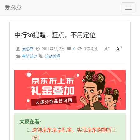
爱必应
切
换
菜
单
中行30提醒，狂点，不用定位
-
+
A
A
爱必应
2021年5月2日
0
3 次浏览
有奖活动
活动线报
大家在看:
速领京东京享礼金，实现京东购物折上
折！