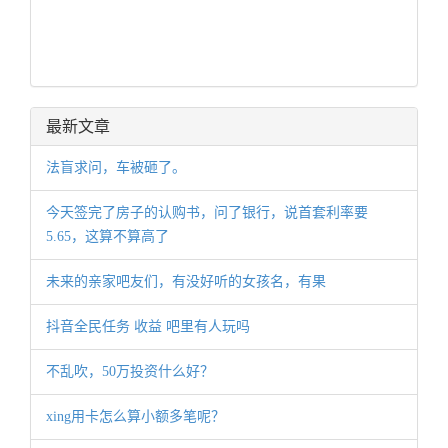
最新文章
法盲求问，车被砸了。
今天签完了房子的认购书，问了银行，说首套利率要
5.65，这算不算高了
未来的亲家吧友们，有没好听的女孩名，有果
抖音全民任务 收益 吧里有人玩吗
不乱吹，50万投资什么好？
xing用卡怎么算小额多笔呢？