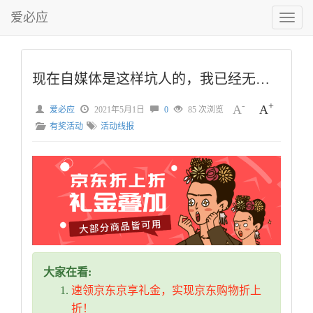
爱必应
切
换
菜
单
现在自媒体是这样坑人的，我已经无力吐槽了
-
+
A
A
爱必应
2021年5月1日
0
85 次浏览
有奖活动
活动线报
大家在看:
速领京东京享礼金，实现京东购物折上
折！