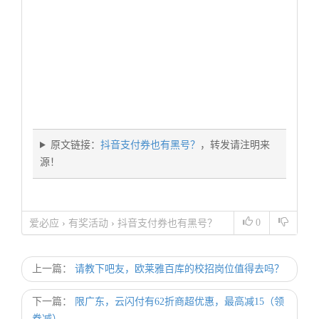
原文链接：
抖音支付券也有黑号？
，转发请注明来
源！
0
爱必应
›
有奖活动
›
抖音支付券也有黑号？
上一篇：
请教下吧友，欧莱雅百库的校招岗位值得去吗？
下一篇：
限广东，云闪付有62折商超优惠，最高减15（领
券减）