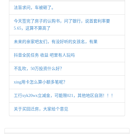
法盲求问，车被砸了。
今天签完了房子的认购书，问了银行，说首套利率要
5.65，这算不算高了
未来的亲家吧友们，有没好听的女孩名，有果
抖音全民任务 收益 吧里有人玩吗
不乱吹，50万投资什么好？
xing用卡怎么算小额多笔呢？
工行xyk20wx立减金，可能限021，其他地区自测！！！
关于买回迁房，大家给个意见