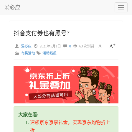
爱必应
切
换
菜
单
抖音支付券也有黑号？
-
+
A
A
爱必应
2021年5月1日
0
63 次浏览
有奖活动
活动线报
大家在看:
速领京东京享礼金，实现京东购物折上
折！