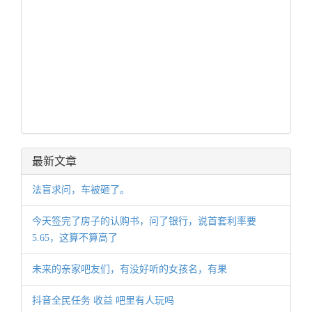
最新文章
法盲求问，车被砸了。
今天签完了房子的认购书，问了银行，说首套利率要
5.65，这算不算高了
未来的亲家吧友们，有没好听的女孩名，有果
抖音全民任务 收益 吧里有人玩吗