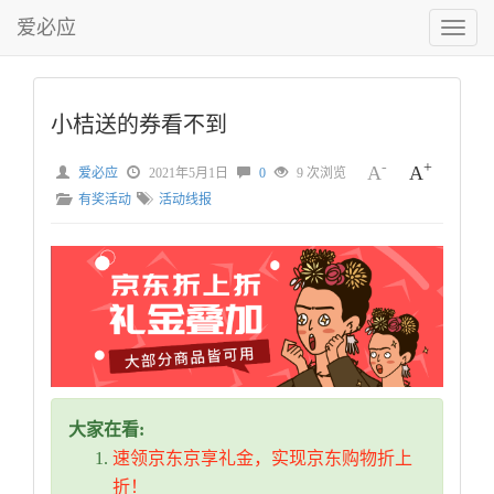
爱必应
切
换
菜
单
小桔送的券看不到
-
+
A
A
爱必应
2021年5月1日
0
9 次浏览
有奖活动
活动线报
大家在看:
速领京东京享礼金，实现京东购物折上
折！