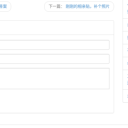
答案
下一篇：
刚刚的相亲贴，补个照片