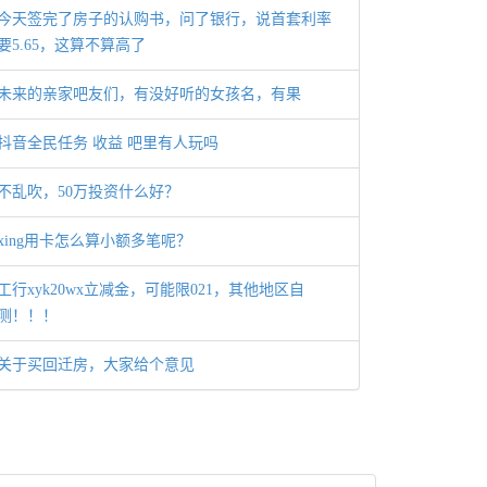
今天签完了房子的认购书，问了银行，说首套利率
要5.65，这算不算高了
未来的亲家吧友们，有没好听的女孩名，有果
抖音全民任务 收益 吧里有人玩吗
不乱吹，50万投资什么好？
xing用卡怎么算小额多笔呢？
工行xyk20wx立减金，可能限021，其他地区自
测！！！
关于买回迁房，大家给个意见