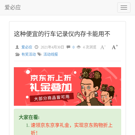
爱必应
切
换
菜
单
这种便宜的行车记录仪内存卡能用不
-
+
A
A
爱必应
2021年4月30日
0
4 次浏览
有奖活动
活动线报
大家在看:
速领京东京享礼金，实现京东购物折上
折！