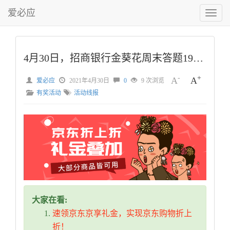
爱必应
切
换
菜
单
4月30日，招商银行金葵花周末答题19点场答案
-
+
A
A
爱必应
2021年4月30日
0
9 次浏览
有奖活动
活动线报
大家在看:
速领京东京享礼金，实现京东购物折上
折！