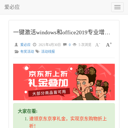
爱必应
切
换
菜
单
一键激活windows和office2019专业增强版零售版
-
+
A
A
爱必应
2021年4月30日
0
5 次浏览
有奖活动
活动线报
大家在看:
速领京东京享礼金，实现京东购物折上
折！