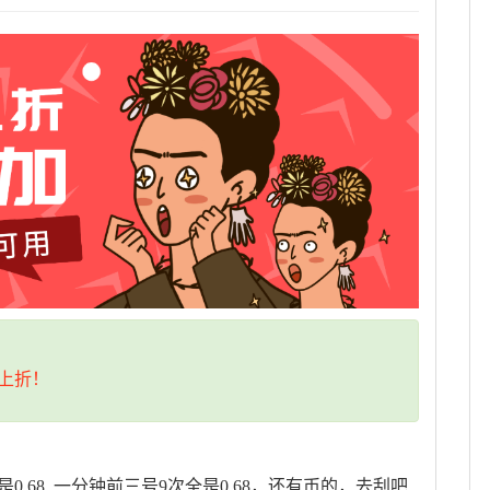
上折！
，是0.68 一分钟前三号9次全是0.68，还有币的，去刮吧