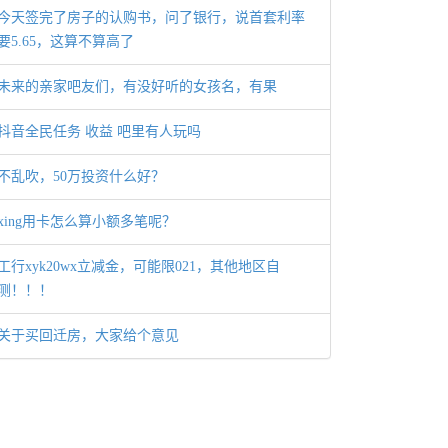
今天签完了房子的认购书，问了银行，说首套利率
要5.65，这算不算高了
未来的亲家吧友们，有没好听的女孩名，有果
抖音全民任务 收益 吧里有人玩吗
不乱吹，50万投资什么好？
xing用卡怎么算小额多笔呢？
工行xyk20wx立减金，可能限021，其他地区自
测！！！
关于买回迁房，大家给个意见