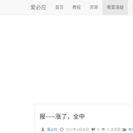
爱必应
首页
教程
资源
有奖活动
报~~~涨了，全中
爱必应
2021年4月30日
0
0 次浏览
有