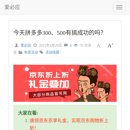
爱必应
切
换
菜
单
今天拼多多300、500有搞成功的吗？
-
+
A
A
爱必应
2021年4月29日
0
76 次浏
览
有奖活动
活动线报
大家在看:
速领京东京享礼金，实现京东购物折上
折！