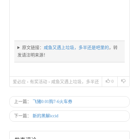
原文链接：
咸鱼又遇上垃圾，多半还是吧里的
，转
发请注明来源！
0
爱必应
›
有奖活动
›
咸鱼又遇上垃圾，多半还
是吧里的
上一篇：
飞猪0.01购7-6火车券
下一篇：
新的黑解iccid