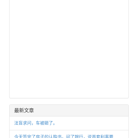
最新文章
法盲求问，车被砸了。
今天签完了房子的认购书，问了银行，说首套利率要