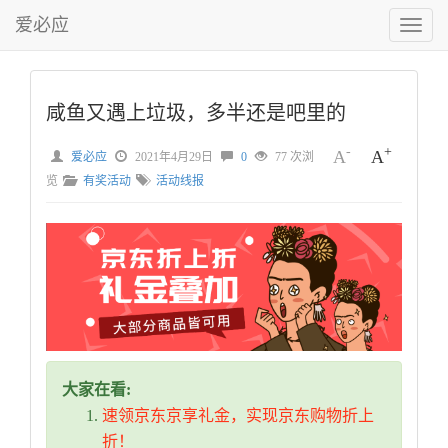
爱必应
切
换
菜
单
咸鱼又遇上垃圾，多半还是吧里的
-
+
A
A
爱必应
2021年4月29日
0
77 次浏
览
有奖活动
活动线报
大家在看:
速领京东京享礼金，实现京东购物折上
折！