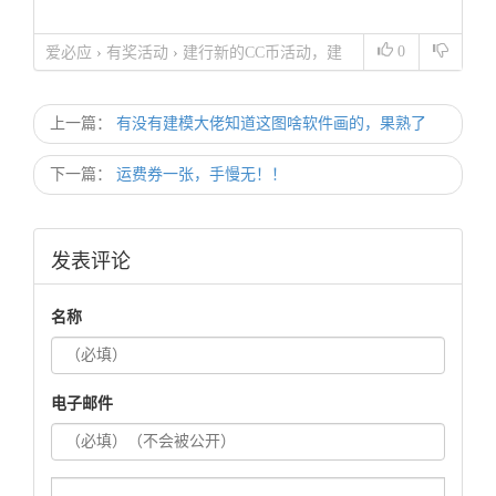
0
爱必应
›
有奖活动
›
建行新的CC币活动，建
筑-1级，没法升级，有一样的吗？咋整？
上一篇：
有没有建模大佬知道这图啥软件画的，果熟了
下一篇：
运费券一张，手慢无！！
发表评论
名称
电子邮件