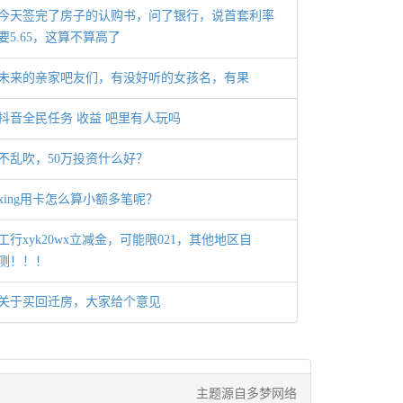
今天签完了房子的认购书，问了银行，说首套利率
要5.65，这算不算高了
未来的亲家吧友们，有没好听的女孩名，有果
抖音全民任务 收益 吧里有人玩吗
不乱吹，50万投资什么好？
xing用卡怎么算小额多笔呢？
工行xyk20wx立减金，可能限021，其他地区自
测！！！
关于买回迁房，大家给个意见
主题源自多梦网络