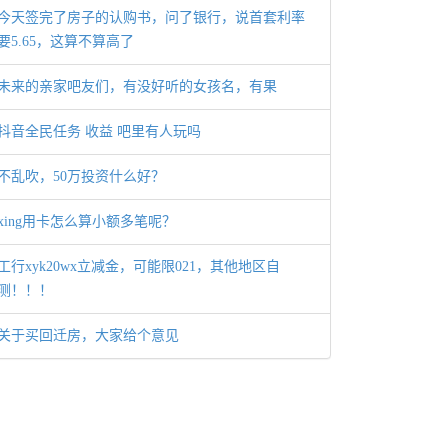
今天签完了房子的认购书，问了银行，说首套利率
要5.65，这算不算高了
未来的亲家吧友们，有没好听的女孩名，有果
抖音全民任务 收益 吧里有人玩吗
不乱吹，50万投资什么好？
xing用卡怎么算小额多笔呢？
工行xyk20wx立减金，可能限021，其他地区自
测！！！
关于买回迁房，大家给个意见