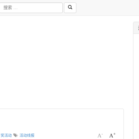
-
+
A
A
有奖活动
活动线报