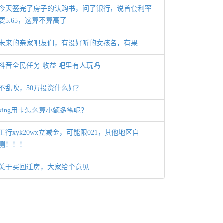
今天签完了房子的认购书，问了银行，说首套利率
要5.65，这算不算高了
未来的亲家吧友们，有没好听的女孩名，有果
抖音全民任务 收益 吧里有人玩吗
不乱吹，50万投资什么好？
xing用卡怎么算小额多笔呢？
工行xyk20wx立减金，可能限021，其他地区自
测！！！
关于买回迁房，大家给个意见