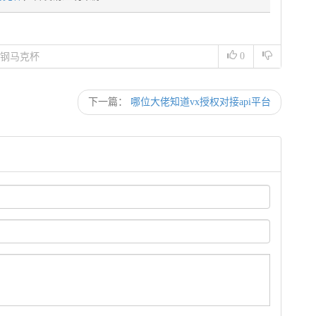
0
锈钢马克杯
下一篇：
哪位大佬知道vx授权对接api平台