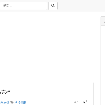
马克杯
-
+
A
A
有奖活动
活动线报