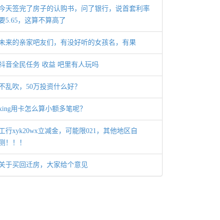
今天签完了房子的认购书，问了银行，说首套利率
要5.65，这算不算高了
未来的亲家吧友们，有没好听的女孩名，有果
抖音全民任务 收益 吧里有人玩吗
不乱吹，50万投资什么好？
xing用卡怎么算小额多笔呢？
工行xyk20wx立减金，可能限021，其他地区自
测！！！
关于买回迁房，大家给个意见