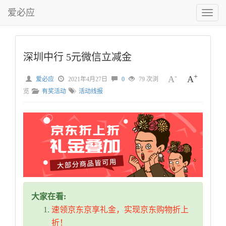
爱必应
切
换
菜
单
深圳中行 5元微信立减金
-
+
A
A
爱必应
2021年4月27日
0
79 次浏
览
有奖活动
活动线报
大家在看:
速领京东京享礼金，实现京东购物折上
折！