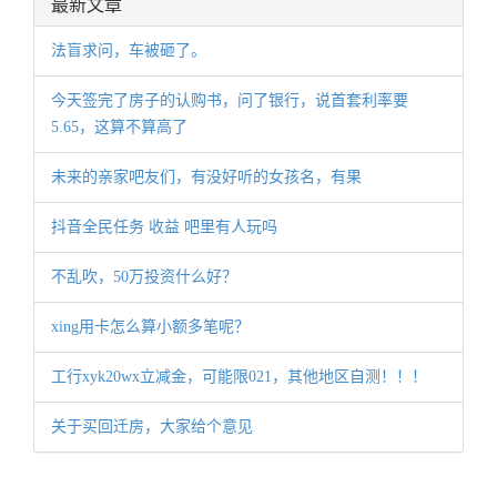
最新文章
法盲求问，车被砸了。
今天签完了房子的认购书，问了银行，说首套利率要
5.65，这算不算高了
未来的亲家吧友们，有没好听的女孩名，有果
抖音全民任务 收益 吧里有人玩吗
不乱吹，50万投资什么好？
xing用卡怎么算小额多笔呢？
工行xyk20wx立减金，可能限021，其他地区自测！！！
关于买回迁房，大家给个意见