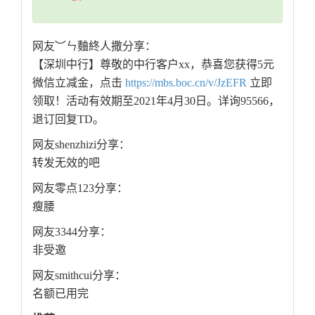
网友︶ㄣ麯終人撒分享：
【深圳中行】尊敬的中行客户xx，恭喜您获得5元
微信立减金，点击
https://mbs.boc.cn/v/JzEFR
立即
领取！活动有效期至2021年4月30日。详询95566，
退订回复TD。
网友shenzhizi分享：
转发无效的吧
网友零点123分享：
瘦腰
网友3344分享：
非受邀
网友smithcui分享：
名额已用完