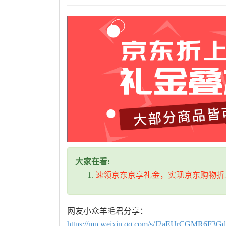
大家在看:
速领京东京享礼金，实现京东购物折
网友小众羊毛君分享：
https://mp.weixin.qq.com/s/J2aEUrCGMR6F3G