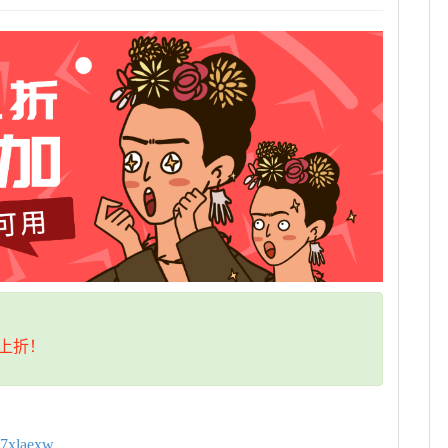
上折！
d7xlaexw