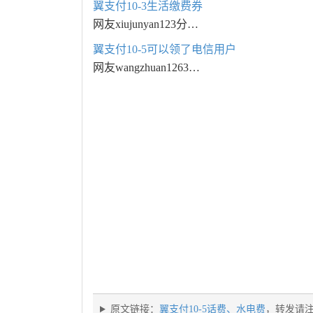
翼支付10-3生活缴费券
网友xiujunyan123分…
翼支付10-5可以领了电信用户
网友wangzhuan1263…
原文链接：
翼支付10-5话费、水电费
，转发请