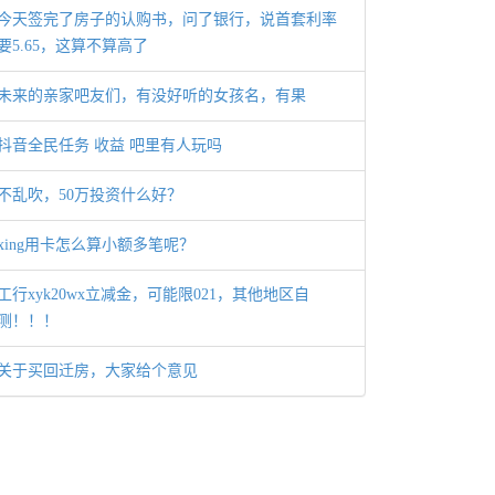
今天签完了房子的认购书，问了银行，说首套利率
要5.65，这算不算高了
未来的亲家吧友们，有没好听的女孩名，有果
抖音全民任务 收益 吧里有人玩吗
不乱吹，50万投资什么好？
xing用卡怎么算小额多笔呢？
工行xyk20wx立减金，可能限021，其他地区自
测！！！
关于买回迁房，大家给个意见