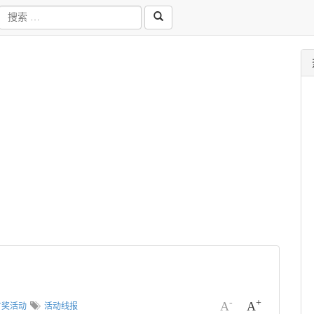
-
+
A
A
有奖活动
活动线报