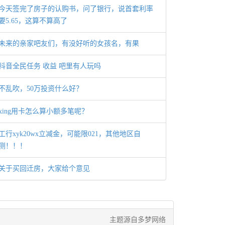
今天签完了房子的认购书，问了银行，说首套利率
要5.65，这算不算高了
未来的亲家吧友们，有没好听的女孩名，有果
抖音全民任务 收益 吧里有人玩吗
不乱吹，50万投资什么好？
xing用卡怎么算小额多笔呢？
工行xyk20wx立减金，可能限021，其他地区自
测！！！
关于买回迁房，大家给个意见
主题源自多梦网络