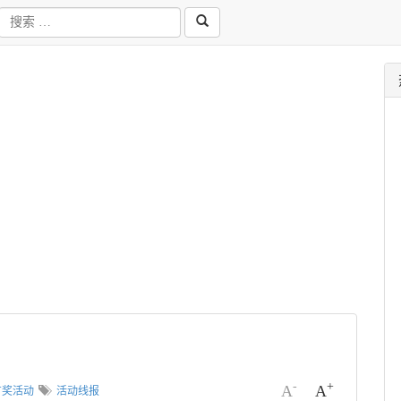
-
+
A
A
有奖活动
活动线报