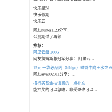
快乐星球
快乐假期
快乐五一
网友hunter1123分享：
公测期过了再领
推荐：
阿里云盘 200G
网友詹姆斯总冠军分享： 阿里云…
15元 一袋必品阁（bibigo）鲜香牛肉王水饺 6
网友aiya80231a分享：…
招行买基金抽话费的一点补充
能抽奖的可以忽略，非受邀也可以…