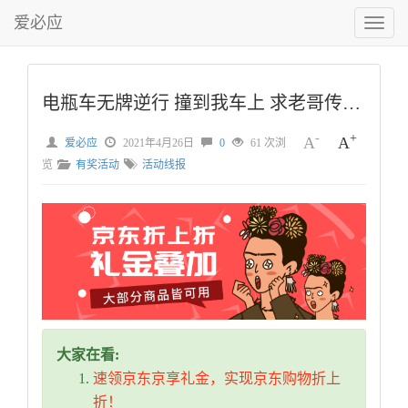
爱必应
切
换
菜
单
电瓶车无牌逆行 撞到我车上 求老哥传授点撕逼技巧
-
+
A
A
爱必应
2021年4月26日
0
61 次浏
览
有奖活动
活动线报
大家在看:
速领京东京享礼金，实现京东购物折上
折！