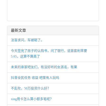
最新文章
法盲求问，车被砸了。
今天签完了房子的认购书，问了银行，说首套利率要
5.65，这算不算高了
未来的亲家吧友们，有没好听的女孩名，有果
抖音全民任务 收益 吧里有人玩吗
不乱吹，50万投资什么好？
xing用卡怎么算小额多笔呢？