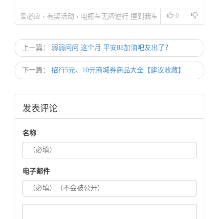
0
爱必应
›
有奖活动
›
电瓶车无牌逆行 撞到我车
上 求老哥传授点撕逼技巧
上一篇：
弱弱问问 这个月 平安88加油吧友出了？
下一篇：
招行5元、10元商城券商品大全【建议收藏】
发表评论
名称
电子邮件