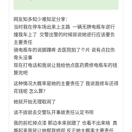
网友知多知少难知足分享：
当时我在停车场出来上主路 一辆无牌电瓶车逆行
撞我车上了 交警出警的时候就说她逆行应该要负
主要责任
骑电瓶车的说脚踝疼 去医院拍了个片 说有点拉伤
骨头没事
现在打电话和我说让我给他点医药费修电瓶车的钱
算完吧
这种情况大概率是她的主要责任了 我说我修车还得
花钱呢 怎么算？
她就开始无理取闹了
谈不拢就去交警队开事故责任认定书呗
我的前杠掉点漆 那边本来就蹭了 也看不出来啥 真
撕起来我就让她帮我修呗 反正她大概率主要责任