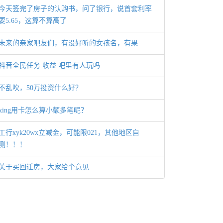
今天签完了房子的认购书，问了银行，说首套利率
要5.65，这算不算高了
未来的亲家吧友们，有没好听的女孩名，有果
抖音全民任务 收益 吧里有人玩吗
不乱吹，50万投资什么好？
xing用卡怎么算小额多笔呢？
工行xyk20wx立减金，可能限021，其他地区自
测！！！
关于买回迁房，大家给个意见