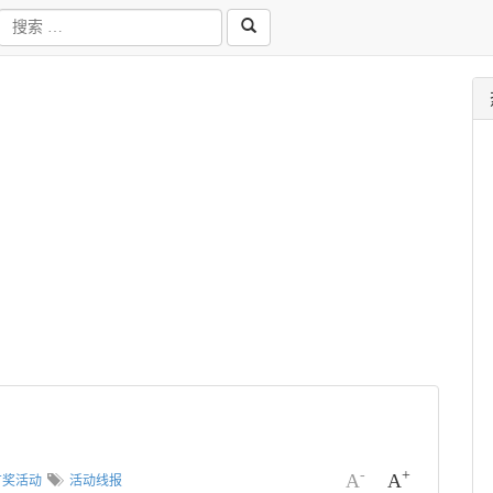
-
+
A
A
有奖活动
活动线报