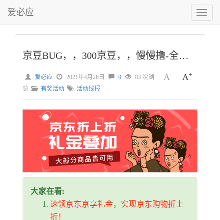
爱必应
切
换
菜
单
京豆BUG，，300京豆，，慢慢撸-全部都是手机用户，去掉密码贴了
-
+
A
A
爱必应
2021年4月26日
0
83 次浏
览
有奖活动
活动线报
大家在看:
速领京东京享礼金，实现京东购物折上
折！