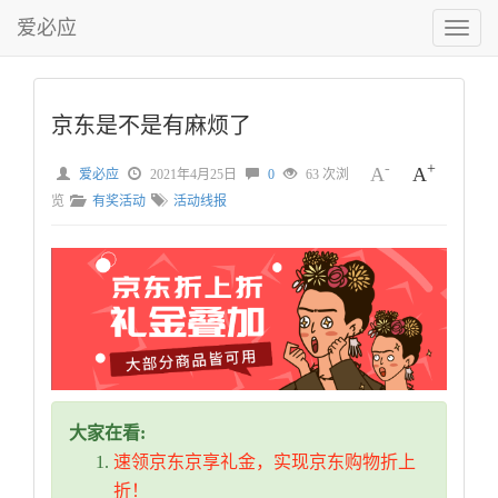
爱必应
切
换
菜
单
京东是不是有麻烦了
-
+
A
A
爱必应
2021年4月25日
0
63 次浏
览
有奖活动
活动线报
大家在看:
速领京东京享礼金，实现京东购物折上
折！