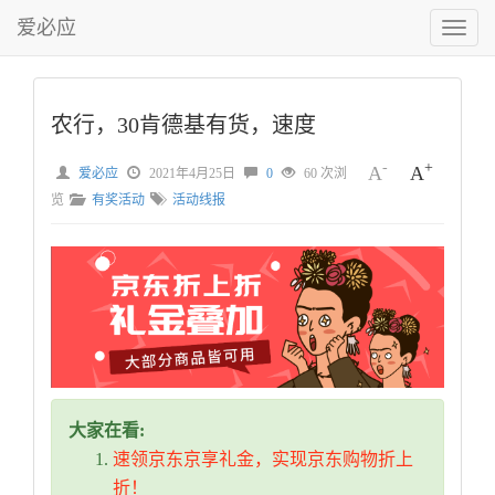
爱必应
切
换
菜
单
农行，30肯德基有货，速度
-
+
A
A
爱必应
2021年4月25日
0
60 次浏
览
有奖活动
活动线报
大家在看:
速领京东京享礼金，实现京东购物折上
折！