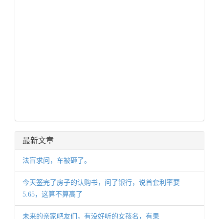
最新文章
法盲求问，车被砸了。
今天签完了房子的认购书，问了银行，说首套利率要
5.65，这算不算高了
未来的亲家吧友们，有没好听的女孩名，有果