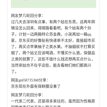
网友梦几轮回分享：
过几天去深圳有点事，有两个姑在东莞，这两年舆
情没怎么回来，得顺路看看吧，有个姑有两个孙
子，计划一边两箱特仑苏金典，小孩再加一箱qq
星，京东买的好像贴有快递单不太好，直接超市买
了，再买点苹果柚子之类水果。不抽烟就不打算买
烟了，两个姑丈应该喝酒，不懂买什么酒，保健品
之类的就算了，这些不值什么钱还想再买点什么，
当然亲姑也不在乎这些，能去看她们她们都高兴
了。
网友gt458735368分享：
京东现在外面有保鲜膜没事了
网友梦几轮回分享：
一代亲二代表，还是得多来往的，虽然因为性格原