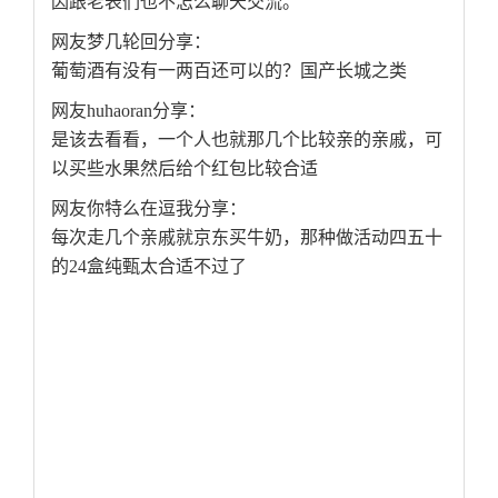
因跟老表们也不怎么聊天交流。
网友梦几轮回分享：
葡萄酒有没有一两百还可以的？国产长城之类
网友huhaoran分享：
是该去看看，一个人也就那几个比较亲的亲戚，可
以买些水果然后给个红包比较合适
网友你特么在逗我分享：
每次走几个亲戚就京东买牛奶，那种做活动四五十
的24盒纯甄太合适不过了