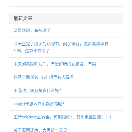
最新文章
法盲求问，车被砸了。
今天签完了房子的认购书，问了银行，说首套利率要
5.65，这算不算高了
未来的亲家吧友们，有没好听的女孩名，有果
抖音全民任务 收益 吧里有人玩吗
不乱吹，50万投资什么好？
xing用卡怎么算小额多笔呢？
工行xyk20wx立减金，可能限021，其他地区自测！！！
关于买回迁房，大家给个意见