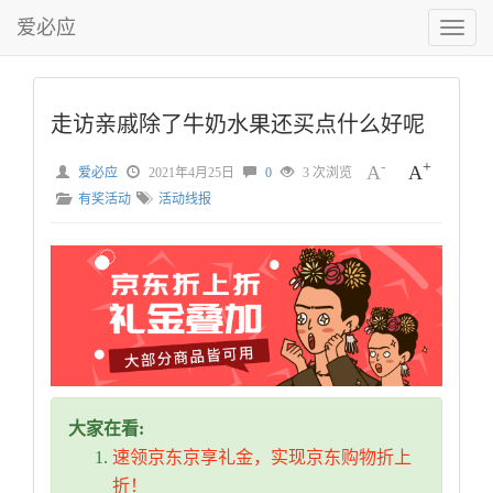
爱必应
切
换
菜
单
走访亲戚除了牛奶水果还买点什么好呢
-
+
A
A
爱必应
2021年4月25日
0
3 次浏览
有奖活动
活动线报
大家在看:
速领京东京享礼金，实现京东购物折上
折！