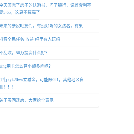
今天签完了房子的认购书，问了银行，说首套利率
要5.65，这算不算高了
未来的亲家吧友们，有没好听的女孩名，有果
抖音全民任务 收益 吧里有人玩吗
不乱吹，50万投资什么好？
xing用卡怎么算小额多笔呢？
工行xyk20wx立减金，可能限021，其他地区自
测！！！
关于买回迁房，大家给个意见