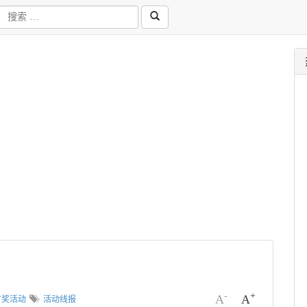
-
+
A
A
有奖活动
活动线报