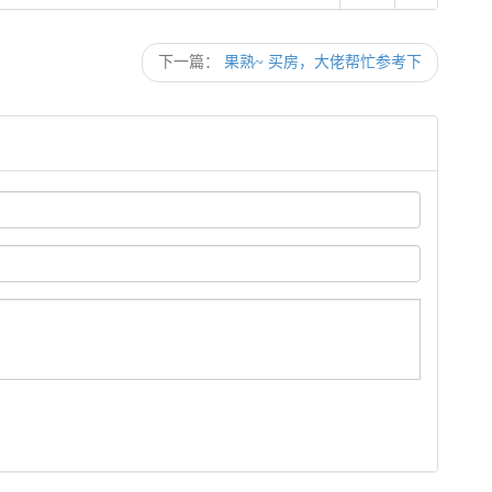
下一篇：
果熟~ 买房，大佬帮忙参考下