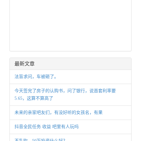
最新文章
法盲求问，车被砸了。
今天签完了房子的认购书，问了银行，说首套利率要
5.65，这算不算高了
未来的亲家吧友们，有没好听的女孩名，有果
抖音全民任务 收益 吧里有人玩吗
不乱吹，50万投资什么好？