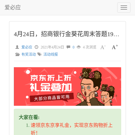
爱必应
切
换
菜
单
4月24日，招商银行金葵花周末答题19点场答案
-
+
A
A
爱必应
2021年4月24日
0
4 次浏览
有奖活动
活动线报
大家在看:
速领京东京享礼金，实现京东购物折上
折！