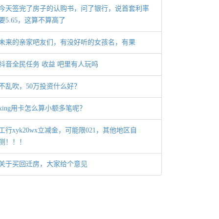
今天签完了房子的认购书，问了银行，说首套利率
要5.65，这算不算高了
未来的亲家吧友们，有没好听的女孩名，有果
抖音全民任务 收益 吧里有人玩吗
不乱吹，50万投资什么好？
xing用卡怎么算小额多笔呢？
工行xyk20wx立减金，可能限021，其他地区自
测！！！
关于买回迁房，大家给个意见