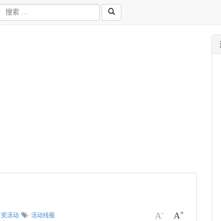
-
+
A
A
有奖活动
活动线报