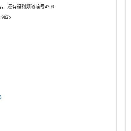
 还有福利频道暗号4399
9h2b
来