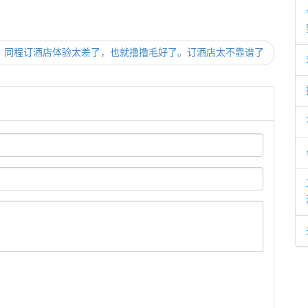
：
同程订酒店体验太差了，也就撸撸毛好了。订酒店太不靠谱了