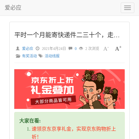
爱必应
切
换
菜
单
平时一个月能寄快递件二三十个，走什么上门取件的渠道吗？？
-
+
A
A
爱必应
2021年4月24日
0
2 次浏览
有奖活动
活动线报
大家在看:
速领京东京享礼金，实现京东购物折上
折！