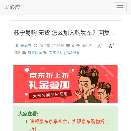
爱必应
切
换
菜
单
苏宁易购 无货 怎么加入购物车？回复加果果
-
+
A
A
爱必应
2019年12月26日
0
466 次
浏览
有奖活动
有奖活动
|
活动线报
大家在看:
速领京东京享礼金，实现京东购物折上
折！