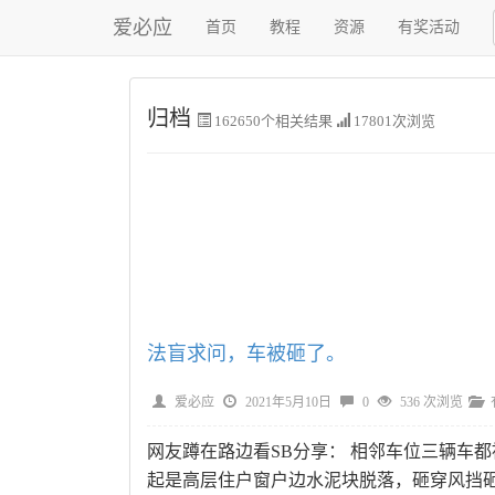
爱必应
首页
教程
资源
有奖活动
归档
162650
个相关结果
17801次浏览
法盲求问，车被砸了。
爱必应
2021年5月10日
0
536 次浏览
网友蹲在路边看SB分享： 相邻车位三辆车
起是高层住户窗户边水泥块脱落，砸穿风挡