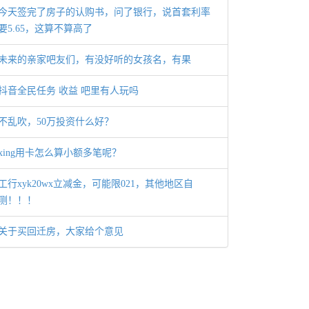
今天签完了房子的认购书，问了银行，说首套利率
要5.65，这算不算高了
未来的亲家吧友们，有没好听的女孩名，有果
抖音全民任务 收益 吧里有人玩吗
不乱吹，50万投资什么好？
xing用卡怎么算小额多笔呢？
工行xyk20wx立减金，可能限021，其他地区自
测！！！
关于买回迁房，大家给个意见