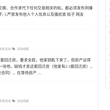
询问、交换、合作求代下任何交易相关的帖，都必须发布到赚
; 3.严禁发布他人个人信息以及骚扰类 帖子 网友
有奖活动
活动线报
有套回迁房，要求全款，他家钥匙下来了，但房产证得
一块地，缺钱才卖这套回迁房（他家有2-3套回迁房），
合同），在等待房产 …
有奖活动
活动线报