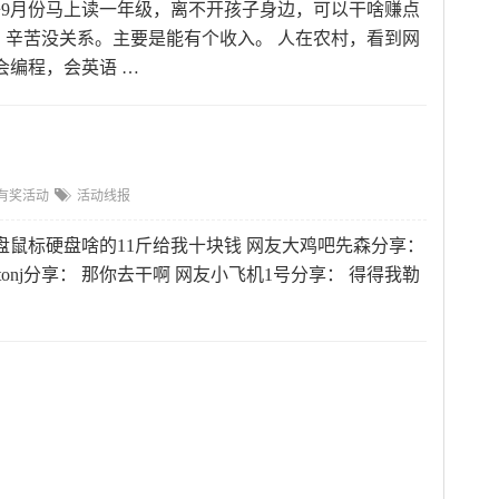
个孩子9月份马上读一年级，离不开孩子身边，可以干啥赚点
辛苦没关系。主要是能有个收入。 人在农村，看到网
会编程，会英语 …
有奖活动
活动线报
盘鼠标硬盘啥的11斤给我十块钱 网友大鸡吧先森分享：
tonj分享： 那你去干啊 网友小飞机1号分享： 得得我勒