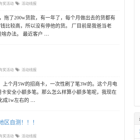
有奖活动
活动线报
，拖了200w货款，有一年了，每个月做出去的货都有
价钱比较高，所以没有停他的货。 厂目前是我爸当老
啥办法。 最近客户 …
有奖活动
活动线报
问题：上个月5W的招商卡，一次性刷了笔3W的。这个月电
用卡安全小额多笔。那么怎么样算小额多笔呢，我现在
化成1w左右的 …
其他地区自测！！！
有奖活动
活动线报