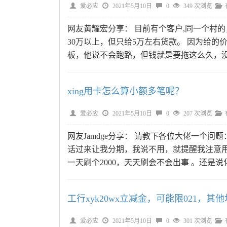
爱必应
2021年5月10日
0
349 次浏览
网友黄耀宏分享： 目前有个客户,同一个村的
30万以上，但只给5万左右货款。 因为给的
板，他说不会跑路，但钱就是要拖这么久，没
xing用卡怎么算小额多笔呢？
爱必应
2021年5月10日
0
207 次浏览
网友Jamdge分享： 请教下各位大佬一个
话过来让我分期，我说不用，就提醒我注意
一天刷个2000，天天刷会不会出事 。还是说
工行xyk20wx立减金，可能限021，
爱必应
2021年5月10日
0
301 次浏览