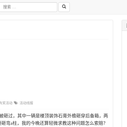
有奖活动
活动线报
都被砸过，其中一辆是楼顶装饰石膏外檐砸穿后备箱，两
砸砸弯a柱，我的今晚还算轻微求教这种问题怎么索赔？