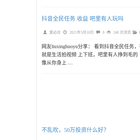
抖音全民任务 收益 吧里有人玩吗
爱必应
2021年5月10日
0
248 次浏览
网友liuxinghuoyu分享： 看到抖音全
就是生活拍视频 上下班，吧里有人挣到毛的 创意
像从你身上 …
不乱吹，50万投资什么好？