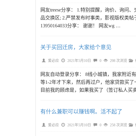
网友treese分享： 1.特别提醒，询价、
品交换区; 2.严禁发布时事类，影视版权类帖子
13950164033分享： 谢谢！ 网友wg …
关于买回迁房，大家给个意见
爱必应
2021年5月10日
0
298 次浏览
网友自动登录分享： 8线小城镇，我家附近
等1-2年才下来，然后再过户，他家贷款买了
目前我的顾虑是，如果我买了（签订私人买卖
有什么兼职可以赚钱啊。活不起了
爱必应
2021年5月10日
0
258 次浏览