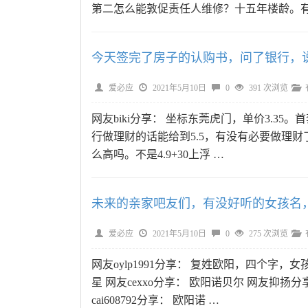
第二怎么能敦促责任人维修？十五年楼龄。有物业
今天签完了房子的认购书，问了银行，说
爱必应
2021年5月10日
0
391 次浏览
网友biki分享： 坐标东莞虎门，单价3.35
行做理财的话能给到5.5，有没有必要做理财了。
么高吗。不是4.9+30上浮 …
未来的亲家吧友们，有没好听的女孩名
爱必应
2021年5月10日
0
275 次浏览
网友oylp1991分享： 复姓欧阳，四个字，女孩
星 网友cexxo分享： 欧阳诺贝尔 网友抑扬
cai608792分享： 欧阳诺 …