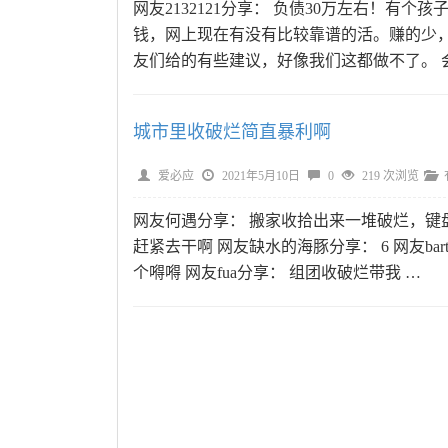
网友2132121分享： 负债30万左右！有
钱，网上现在有没有比较靠谱的活。赚的少，
友们给的有些建议，好像我们这都做不了。 
城市里收破烂简直暴利啊
爱必应
2021年5月10日
0
219 次浏览
网友何遇分享： 搬家收拾出来一堆破烂，键
赶紧去干啊 网友缺水的海豚分享： 6 网友bar
个嘚嘚 网友fua分享： 组团收破烂带我 …