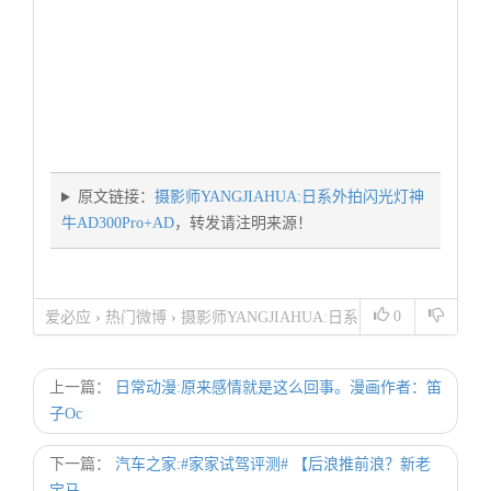
原文链接：
摄影师YANGJIAHUA:日系外拍闪光灯神
牛AD300Pro+AD
，转发请注明来源！
0
爱必应
›
热门微博
›
摄影师YANGJIAHUA:日系
外拍闪光灯神牛AD300Pro+AD
上一篇：
日常动漫:原来感情就是这么回事。漫画作者：笛
子Oc
下一篇：
汽车之家:#家家试驾评测# 【后浪推前浪？新老
宝马