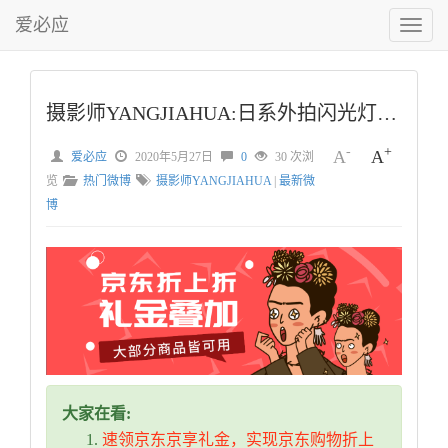
爱必应
切
换
菜
单
摄影师YANGJIAHUA:日系外拍闪光灯神牛AD300Pro+AD
-
+
A
A
爱必应
2020年5月27日
0
30 次浏
览
热门微博
摄影师YANGJIAHUA
|
最新微
博
大家在看:
速领京东京享礼金，实现京东购物折上