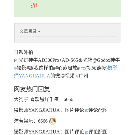
折！
文章目录
日系外拍
闪光灯神牛AD300Pro+AD-S65柔光箱@Godox神牛
摄影
#跟我这样拍#
#心疼周放#
(视频链接)
摄影
师YANGJIAHUA
的微博视频
广州
网友热门回复
大狗子-喜欢易烊千玺：6666
摄影师YANGJIAHUA：图片评论
评论配图
沛若娱乐：6666
摄影师YANGJIAHUA：图片评论
评论配图