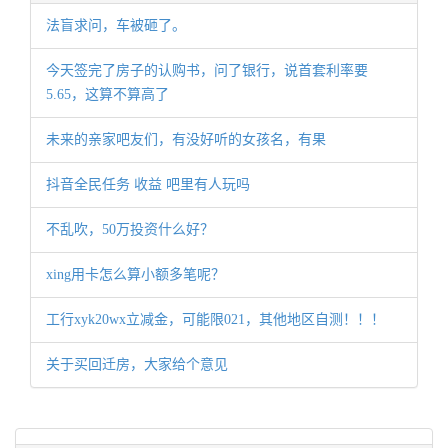
法盲求问，车被砸了。
今天签完了房子的认购书，问了银行，说首套利率要
5.65，这算不算高了
未来的亲家吧友们，有没好听的女孩名，有果
抖音全民任务 收益 吧里有人玩吗
不乱吹，50万投资什么好？
xing用卡怎么算小额多笔呢？
工行xyk20wx立减金，可能限021，其他地区自测！！！
关于买回迁房，大家给个意见