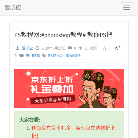
爱必应
切
换
菜
单
PS教程网:#photoshop教程# 教你PS把
-
+
A
A
爱必应
2020年5月27日
0
26 次浏
览
热门微博
PS教程网
|
最新微博
大家在看:
速领京东京享礼金，实现京东购物折上
折！