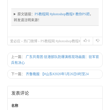
原文链接：
PS教程网:#photoshop教程# 教你PS把
，
转发请注明来源！
0
爱必应
›
热门微博
›
PS教程网:#photoshop教程#
教你PS把
上一篇：
广东共青团:驻港部队防爆演练现场画面：驻军官
兵有决心
下一篇：
齐鲁晚报:【#山东#2020年5月26日0时至24
发表评论
名称