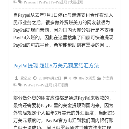
料
Payoneer
|
PayPal
|
PayPal提现
|
快速提现
自Paypal从去年7月1日停止与连连支付合作提现人
民币业务之后，很多做外贸赚美刀的网友就很为
PayPal提现而苦恼，因为国内大部分银行是不支持
PayPal入账的，因此在这里搜集了四家可快速提现
PayPal的可靠平台，希望能帮助到有需要的网 …
PayPal提现 超出5万美元额度结汇方法
爱必应
2019年6月22日
0
869 次浏览
外贸资
料
PayPal
|
PayPal提现
|
外汇额度
部分做外贸的朋友应该都是通过PayPal来收款的，
最终还需要将PayPal里的美金提现到国内来。因为
外管局规定个人每年5万美元的外汇额度，当超过5
万美元额度时，PayPal官方电汇到我们国内银行账
户就无法成功。 因此就需要通过其他方法来提现