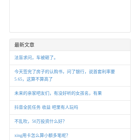
最新文章
法盲求问，车被砸了。
今天签完了房子的认购书，问了银行，说首套利率要
5.65，这算不算高了
未来的亲家吧友们，有没好听的女孩名，有果
抖音全民任务 收益 吧里有人玩吗
不乱吹，50万投资什么好？
xing用卡怎么算小额多笔呢？