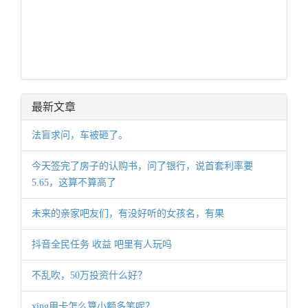
最新文章
法盲求问，车被砸了。
今天签完了房子的认购书，问了银行，说首套利率要
5.65，这算不算高了
未来的亲家吧友们，有没好听的女孩名，有果
抖音全民任务 收益 吧里有人玩吗
不乱吹，50万投资什么好？
xing用卡怎么算小额多笔呢？