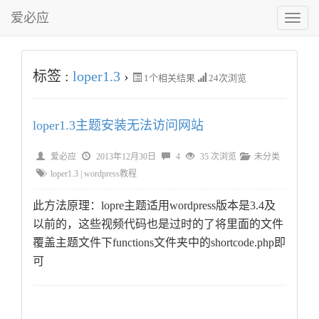
爱必应
切
换
菜
单
标签 :
loper1.3
›
1
个相关结果
24次浏览
loper1.3主题安装无法访问网站
爱必应
2013年12月30日
4
35 次浏览
未分类
loper1.3
|
wordpress教程
此方法原理：lopre主题适用wordpress版本是3.4及
以前的，这些视频代码也是过时的了将里面的文件
覆盖主题文件下functions文件夹中的shortcode.php即
可