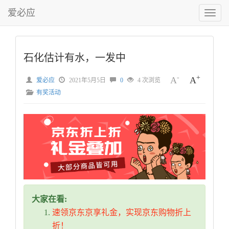
爱必应
切
换
菜
单
石化估计有水，一发中
-
+
A
A
爱必应
2021年5月5日
0
4 次浏览
有奖活动
大家在看:
速领京东京享礼金，实现京东购物折上
折！