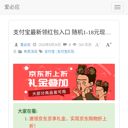
爱必应
切
换
菜
单
支付宝最新领红包入口 随机1-18元现金红包
-
+
A
A
爱必应
2020年8月26日
0
504 次浏
览
有奖活动
支付宝
|
支付宝红包
大家在看:
速领京东京享礼金，实现京东购物折上
折！