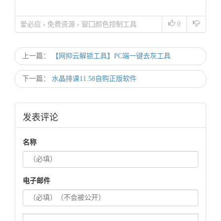
0
爱必应
›
免费资源
›
窗囗颜色控制工具
Windows 10 color control （可设双色）
上一篇：
【网抑云解锁工具】PC端一键去灰工具
下一篇：
水晶排课11.58自购正版软件
发表评论
名称
电子邮件