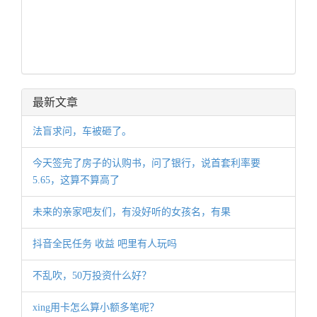
最新文章
法盲求问，车被砸了。
今天签完了房子的认购书，问了银行，说首套利率要
5.65，这算不算高了
未来的亲家吧友们，有没好听的女孩名，有果
抖音全民任务 收益 吧里有人玩吗
不乱吹，50万投资什么好？
xing用卡怎么算小额多笔呢？