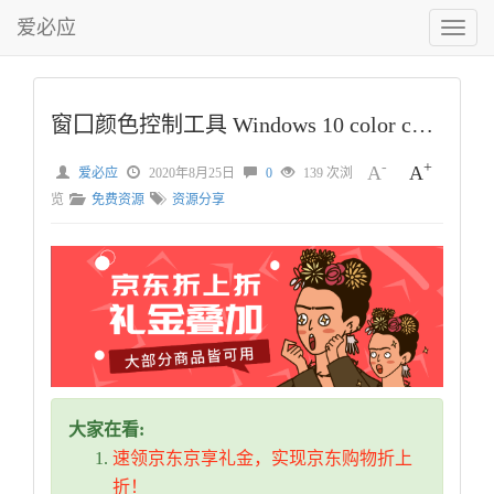
爱必应
切
换
菜
单
窗囗颜色控制工具 Windows 10 color control （可设双色）
-
+
A
A
爱必应
2020年8月25日
0
139 次浏
览
免费资源
资源分享
大家在看:
速领京东京享礼金，实现京东购物折上
折！