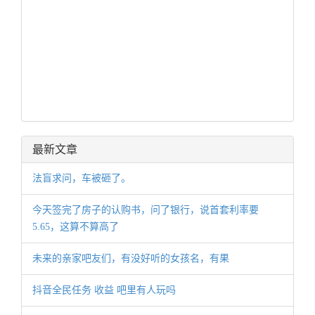
最新文章
法盲求问，车被砸了。
今天签完了房子的认购书，问了银行，说首套利率要
5.65，这算不算高了
未来的亲家吧友们，有没好听的女孩名，有果
抖音全民任务 收益 吧里有人玩吗