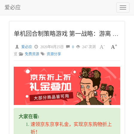
爱必应
切
换
菜
单
单机回合制策略游戏 第一战略：游离 v1.036学习版
-
+
A
A
爱必应
2020年8月25日
0
247 次浏
览
免费资源
资源分享
大家在看:
速领京东京享礼金，实现京东购物折上
折！