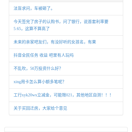
法盲求问，车被砸了。
今天签完了房子的认购书，问了银行，说首套利率要
5.65，这算不算高了
未来的亲家吧友们，有没好听的女孩名，有果
抖音全民任务 收益 吧里有人玩吗
不乱吹，50万投资什么好？
xing用卡怎么算小额多笔呢？
工行xyk20wx立减金，可能限021，其他地区自测！！！
关于买回迁房，大家给个意见