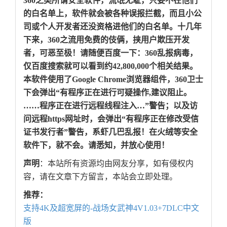
360之类所谓安全软件，流氓无耻，只要不在他们
的白名单上，软件就会被各种误报拦截，而且小公
司或个人开发者还没资格进他们的白名单。十几年
下来，360之流用免费的伎俩，挟用户欺压开发
者，可恶至极！请随便百度一下：360乱报病毒，
仅百度搜索就可以看到约42,800,000个相关结果。
本软件使用了Google Chrome浏览器组件，360卫士
下会弹出“有程序正在进行可疑操作,建议阻止。
……程序正在进行远程线程注入…”警告；以及访
问远程https网址时，会弹出“有程序正在修改受信
证书发行者”警告，系虾几巴乱报！在火绒等安全
软件下，就不会。请悉知，并放心使用！
声明
：本站所有资源均由网友分享，如有侵权内
容，请在文章下方留言，本站会立即处理。
推荐：
支持4K及超宽屏的-战场女武神4V1.03+7DLC中文
版