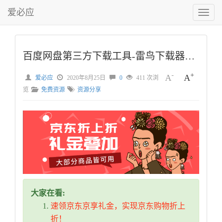
爱必应
切
换
菜
单
百度网盘第三方下载工具-雷鸟下载器v2.03
-
+
A
A
爱必应
2020年8月25日
0
411 次浏
览
免费资源
资源分享
大家在看:
速领京东京享礼金，实现京东购物折上
折！