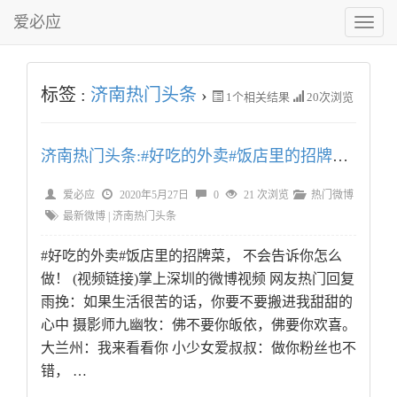
爱必应
切
换
菜
单
标签 :
济南热门头条
›
1
个相关结果
20次浏览
济南热门头条:#好吃的外卖#饭店里的招牌菜，
爱必应
2020年5月27日
0
21 次浏览
热门微博
最新微博
|
济南热门头条
#好吃的外卖#饭店里的招牌菜， 不会告诉你怎么
做！ (视频链接)掌上深圳的微博视频 网友热门回复
雨挽：如果生活很苦的话，你要不要搬进我甜甜的
心中 摄影师九幽牧：佛不要你皈依，佛要你欢喜。
大兰州：我来看看你 小少女爱叔叔：做你粉丝也不
错， …