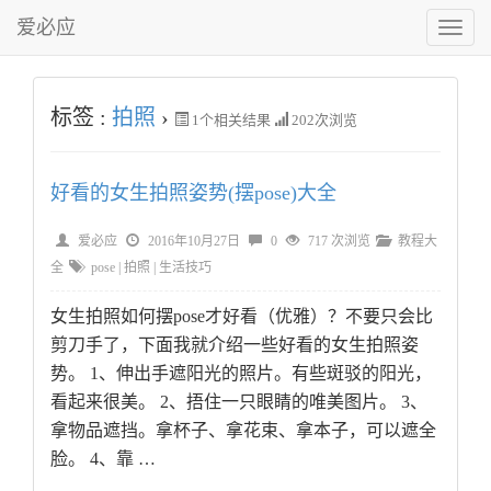
爱必应
切
换
菜
单
标签 :
拍照
›
1
个相关结果
202次浏览
好看的女生拍照姿势(摆pose)大全
爱必应
2016年10月27日
0
717 次浏览
教程大
全
pose
|
拍照
|
生活技巧
女生拍照如何摆pose才好看（优雅）？不要只会比
剪刀手了，下面我就介绍一些好看的女生拍照姿
势。 1、伸出手遮阳光的照片。有些斑驳的阳光，
看起来很美。 2、捂住一只眼睛的唯美图片。 3、
拿物品遮挡。拿杯子、拿花束、拿本子，可以遮全
脸。 4、靠 …