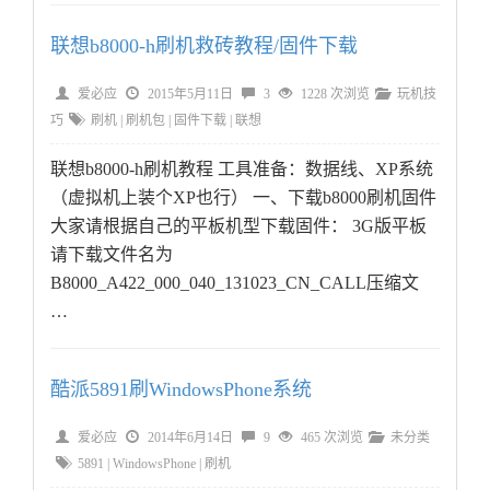
联想b8000-h刷机救砖教程/固件下载
爱必应
2015年5月11日
3
1228 次浏览
玩机技
巧
刷机
|
刷机包
|
固件下载
|
联想
联想b8000-h刷机教程 工具准备：数据线、XP系统
（虚拟机上装个XP也行） 一、下载b8000刷机固件
大家请根据自己的平板机型下载固件： 3G版平板
请下载文件名为
B8000_A422_000_040_131023_CN_CALL压缩文
…
酷派5891刷WindowsPhone系统
爱必应
2014年6月14日
9
465 次浏览
未分类
5891
|
WindowsPhone
|
刷机