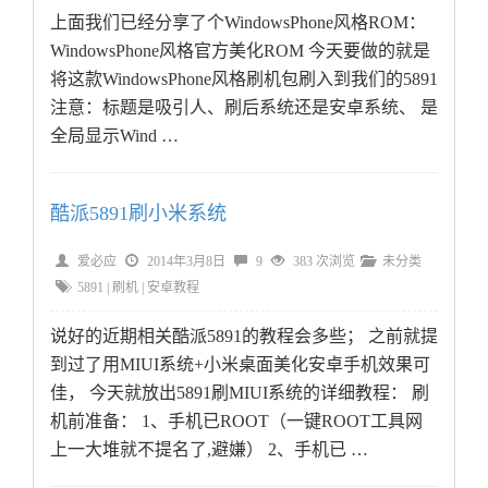
上面我们已经分享了个WindowsPhone风格ROM：
WindowsPhone风格官方美化ROM 今天要做的就是
将这款WindowsPhone风格刷机包刷入到我们的5891
注意：标题是吸引人、刷后系统还是安卓系统、 是
全局显示Wind …
酷派5891刷小米系统
爱必应
2014年3月8日
9
383 次浏览
未分类
5891
|
刷机
|
安卓教程
说好的近期相关酷派5891的教程会多些； 之前就提
到过了用MIUI系统+小米桌面美化安卓手机效果可
佳， 今天就放出5891刷MIUI系统的详细教程： 刷
机前准备： 1、手机已ROOT（一键ROOT工具网
上一大堆就不提名了,避嫌） 2、手机已 …