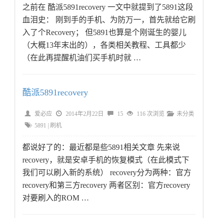
之前在 酷派5891recovery 一文中就提到了5891这段
血泪史： 刚到手的手机、为防万一，首先就给它刷
入了个Recovery； 但5891也算是个刚诞生的婴儿
（大概13年末出的），各类相关教程、工具都少
（在此再提醒机油们买手机时就 …
酷派5891recovery
爱必应
2014年2月22日
15
116 次浏览
未分类
5891
|
刷机
都说好了的：最近都是些5891相关文章 先来说
recovery，就是安卓手机的恢复模式（在此模式下
我们可以刷入新的系统） recovery分为两种：官方
recovery和第三方recovery 两者区别：官方recovery
对要刷入的ROM …