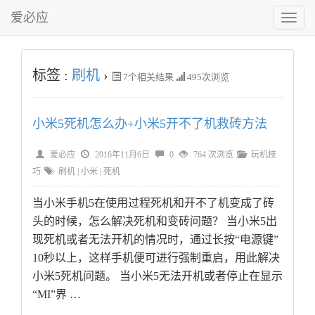
爱必应
切
换
菜
单
标签 :
刷机
›
7
个相关结果
495次浏览
小米5死机怎么办+小米5开不了机救砖方法
爱必应
2016年11月6日
0
764 次浏览
玩机技
巧
刷机
|
小米
|
死机
当小米手机5在使用过程死机和开不了机变成了砖
头的时候，怎么解决死机和变砖问题？ 当小米5出
现死机或者无法开机的情况时，通过长按“电源键”
10秒以上，这样手机便可进行强制重启，用此解决
小米5死机问题。 当小米5无法开机或者停止在显示
“MI”界 …