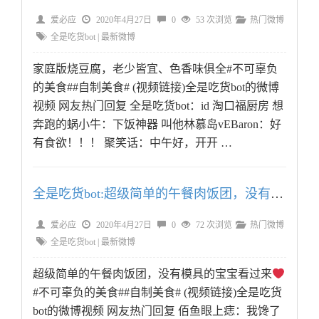
爱必应
2020年4月27日
0
53 次浏览
热门微博
全是吃货bot
|
最新微博
家庭版烧豆腐，老少皆宜、色香味俱全#不可辜负
的美食##自制美食# (视频链接)全是吃货bot的微博
视频 网友热门回复 全是吃货bot：id 淘口福厨房 想
奔跑的蜗小牛：下饭神器 叫他林慕岛vEBaron：好
有食欲！！！ 聚笑话：中午好，开开 …
全是吃货bot:超级简单的午餐肉饭团，没有模具的宝宝看过
爱必应
2020年4月27日
0
72 次浏览
热门微博
全是吃货bot
|
最新微博
超级简单的午餐肉饭团，没有模具的宝宝看过来
#不可辜负的美食##自制美食# (视频链接)全是吃货
bot的微博视频 网友热门回复 佰鱼眼上痣：我馋了