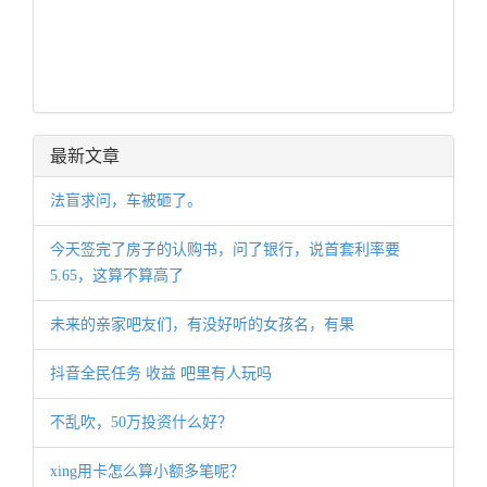
最新文章
法盲求问，车被砸了。
今天签完了房子的认购书，问了银行，说首套利率要
5.65，这算不算高了
未来的亲家吧友们，有没好听的女孩名，有果
抖音全民任务 收益 吧里有人玩吗
不乱吹，50万投资什么好？
xing用卡怎么算小额多笔呢？