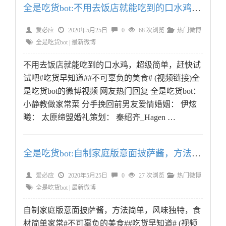
全是吃货bot:不用去饭店就能吃到的口水鸡，超级简单，赶
爱必应
2020年5月25日
0
68 次浏览
热门微博
全是吃货bot
|
最新微博
不用去饭店就能吃到的口水鸡，超级简单，赶快试
试吧#吃货早知道##不可辜负的美食# (视频链接)全
是吃货bot的微博视频 网友热门回复 全是吃货bot：
小静教做家常菜 分手挽回前男友爱情婚姻： 伊炫
曦： 太原缔盟婚礼策划： 秦绍齐_Hagen …
全是吃货bot:自制家庭版意面披萨酱，方法简单，风味独特
爱必应
2020年5月25日
0
27 次浏览
热门微博
全是吃货bot
|
最新微博
自制家庭版意面披萨酱，方法简单，风味独特，食
材简单家常#不可辜负的美食##吃货早知道# (视频