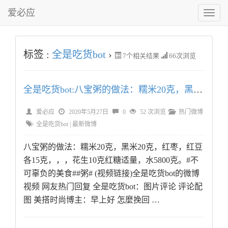
爱必应
切
换
菜
单
标签 :
全是吃货bot
›
7
个相关结果
66次浏览
全是吃货bot:八宝粥的做法：糯米20克，黑米20克，红
爱必应
2020年5月27日
0
52 次浏览
热门微博
全是吃货bot
|
最新微博
八宝粥的做法：糯米20克，黑米20克，红枣，红豆
各15克，，，花生10克红糖适量，水5800克。#不
可辜负的美食##粥# (视频链接)全是吃货bot的微博
视频 网友热门回复 全是吃货bot：图片评论 评论配
图 美搭时尚博主：早上好 怎麼挽回 …