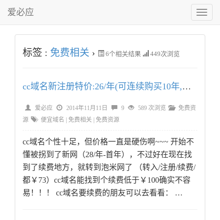
爱必应
切
换
菜
单
标签 :
免费相关
›
6
个相关结果
449次浏览
cc域名新注册特价:26/年(可连续购买10年,超便宜)
爱必应
2014年11月11日
9
589 次浏览
免费资
源
便宜域名
|
免费相关
|
免费资源
cc域名个性十足，但价格一直是硬伤啊~~~ 开始不
懂被拐到了新网（28/年-首年），不过好在现在找
到了续费地方，就转到泡米网了 （转入/注册/续费/
都￥73）cc域名能找到个续费低于￥100确实不容
易！！！ cc域名要续费的朋友可以去看看： …