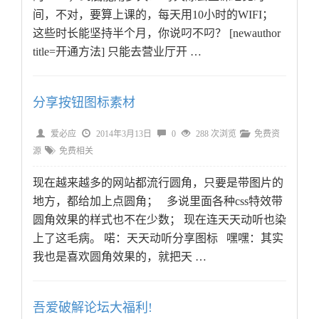
间，不对，要算上课的，每天用10小时的WIFI；
这些时长能坚持半个月，你说叼不叼？ [newauthor
title=开通方法] 只能去营业厅开 …
分享按钮图标素材
爱必应
2014年3月13日
0
288 次浏览
免费资
源
免费相关
现在越来越多的网站都流行圆角，只要是带图片的
地方，都给加上点圆角； 多说里面各种css特效带
圆角效果的样式也不在少数； 现在连天天动听也染
上了这毛病。 喏：天天动听分享图标 嘿嘿：其实
我也是喜欢圆角效果的，就把天 …
吾爱破解论坛大福利!