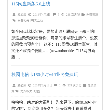
115网盘新版6.0上线
爱必应
2014年4月2日
5
248 次浏览
免费资源
免费相关
|
有奖活动
如今网盘比比皆是，要想走遍互联网天下都不怕！
那这里轻轻的告诉你：每家的账号都注册个，没家
的网盘也预备个！ 这不：115网盘6.0版本诞生，其
实还不就是个网盘….. [newauthor title=”115网盘新
版 …
校园电信卡160小时wifi业务免费玩
爱必应
2014年3月13日
1
379 次浏览
免费资
源
免费相关
|
校园
哈哈哈，绝对的大福利！ 先来算下，给你160小时
的WIFI，到底能用多久？ 每天除去上课睡觉时