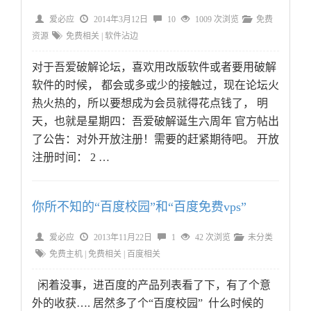
爱必应
2014年3月12日
10
1009 次浏览
免费
资源
免费相关
|
软件沾边
对于吾爱破解论坛，喜欢用改版软件或者要用破解
软件的时候， 都会或多或少的接触过，现在论坛火
热火热的，所以要想成为会员就得花点钱了， 明
天，也就是星期四：吾爱破解诞生六周年 官方帖出
了公告：对外开放注册！需要的赶紧期待吧。 开放
注册时间： 2 …
你所不知的“百度校园”和“百度免费vps”
爱必应
2013年11月22日
1
42 次浏览
未分类
免费主机
|
免费相关
|
百度相关
闲着没事，进百度的产品列表看了下，有了个意
外的收获…. 居然多了个“百度校园” 什么时候的