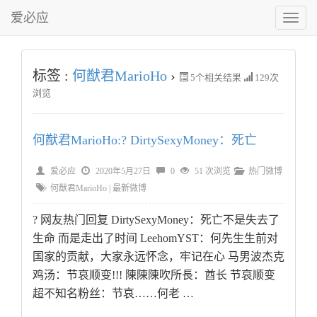
爱必应
切
换
菜
单
标签 :
何猷君MarioHo
›
5
个相关结果
129次
浏览
何猷君MarioHo:? DirtySexyMoney：死亡
爱必应
2020年5月27日
0
51 次浏览
热门微博
何猷君MarioHo
|
最新微博
? 网友热门回复 DirtySexyMoney：死亡不是失去了
生命 而是走出了时间 LeehomYST：何先生生前对
国家的贡献，大家永远怀念，牢记在心 马男波杰克
鸡汤：节哀顺变!!! 陳陳陳吹所長：酋长 节哀顺变
超不知名粉丝：节哀……何老 …