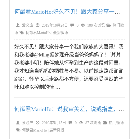
何猷君MarioHo:好久不见！跟大家分享一个我们家族的大喜讯
爱必应
2019年10月24日
0
100 次浏览
热门微
博
何猷君MarioHo
|
最新微博
好久不见！跟大家分享一个我们家族的大喜讯！我
和我老婆@Ming奚梦瑶升级当爸爸妈妈了！ 谢谢
我老婆小明！陪伴她从怀孕到生产的这段时间里，
我才知道当妈妈的牺牲与不易。以前她走路都蹦蹦
跳跳，怀孕以后走路都不方便，还要忍受强烈的孕
吐和难以控制的情 …
何猷君MarioHo：说我审美差，说戒指盒，我也就默默认领了。。现在说
爱必应
2019年5月15日
0
87 次浏览
热门微博
何猷君MarioHo
|
最新微博