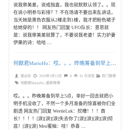
说我审美差，说戒指盒，我也就默默认领了。。现
在说小明参与彩排？？不在场请不要出来乱讲话，
当天她是黑色衣服从2楼走到1楼，我才把粉色裙子
给她穿的！！ 网友热门回复 UFO队长：意思就
是：说我审美差就算了，不要说我老婆！实力护妻
伊果的诗：哈哈 …
何猷君MarioHo：哎。。。昨晚筹备到早上5点，幸好一回去就把小明手
爱必应
2019年5月13日
0
61 次浏览
热门微博
何猷君MarioHo
|
最新微博
哎。。。昨晚筹备到早上5点，幸好一回去就把小
明手机没收了，不然一个多月准备的惊喜被你们全
剧透 网友热门回复 WeetieLuk：挖槽！！！酋
长！！！！[淚][淚][淚]失去你了[淚][淚][淚][淚]彻
底！[淚][淚] Meu蜜柚：哇！恭喜 …