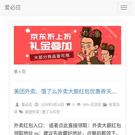
爱必应
切
换
菜
单
第 4 页
美团外卖、饿了么外卖大额红包优惠券天天领
爱必应
2020年9月24日
0
999+次浏览
有奖活
动
美团外卖
|
饿了么红包
外卖红包入口： 或者点此直接领取：外卖大额红包
领取地址 ps：建议先收藏好地址，点餐前都领下，