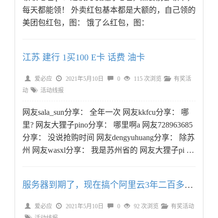
每天都能领！ 外卖红包基本都是大额的，自己领的
美团包红包，图： 饿了么红包，图：
江苏 建行 1买100 E卡 话费 油卡
爱必应
2021年5月10日
0
115 次浏览
有奖活
动
活动线报
网友sala_sun分享： 全年一次 网友kkfcu分享： 哪
里? 网友大狸子pino分享： 哪里啊a 网友728963685
分享： 没说抢购时间 网友dengyuhuang分享： 除苏
州 网友wasxl分享： 我是苏州省的 网友大狸子pi …
服务器到期了，现在搞个阿里云3年二百多的还是等618？
爱必应
2021年5月10日
0
92 次浏览
有奖活动