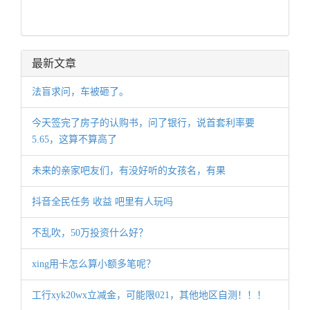
最新文章
法盲求问，车被砸了。
今天签完了房子的认购书，问了银行，说首套利率要
5.65，这算不算高了
未来的亲家吧友们，有没好听的女孩名，有果
抖音全民任务 收益 吧里有人玩吗
不乱吹，50万投资什么好？
xing用卡怎么算小额多笔呢？
工行xyk20wx立减金，可能限021，其他地区自测！！！