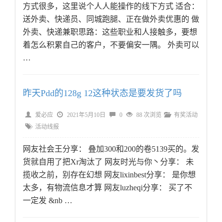
方式很多，这里说个人人能操作的线下方式 适合：
送外卖、快递员、同城跑腿、正在做外卖优惠的 做
外卖、快递兼职思路：这些职业和人接触多，要想
着怎么积累自己的客户，不要偏安一隅。 外卖可以
…
昨天Pdd的128g 12这种状态是要发货了吗
爱必应
2021年5月10日
0
88 次浏览
有奖活动
活动线报
网友社会王分享： 叠加300和200的卷5139买的。发
货就自用了把Xr淘汰了 网友时光与你丶分享： 未
揽收之前，别存在幻想 网友lixinbest分享： 是你想
太多，有物流信息才算 网友luzheqi分享： 买了不
一定发 &nb …