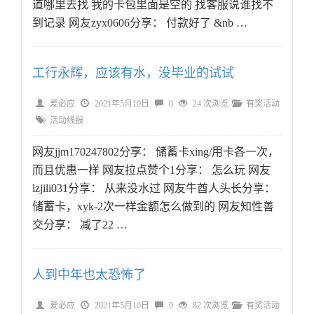
道哪里去找 我的卡包里面是空的 找客服说谁找不
到记录 网友zyx0606分享： 付款好了 &nb …
工行永辉，应该有水，没毕业的试试
爱必应
2021年5月10日
0
24 次浏览
有奖活动
活动线报
网友jjm170247802分享： 储蓄卡xing/用卡各一次，
而且优惠一样 网友拉点赞个1分享： 怎么玩 网友
lzjili031分享： 从来没水过 网友牛酋人头长分享：
储蓄卡，xyk-2次一样金额怎么做到的 网友知性善
交分享： 减了22 …
人到中年也太恐怖了
爱必应
2021年5月10日
0
82 次浏览
有奖活动