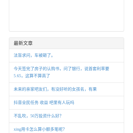
最新文章
法盲求问，车被砸了。
今天签完了房子的认购书，问了银行，说首套利率要
5.65，这算不算高了
未来的亲家吧友们，有没好听的女孩名，有果
抖音全民任务 收益 吧里有人玩吗
不乱吹，50万投资什么好？
xing用卡怎么算小额多笔呢？