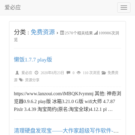
爱必应
切
换
菜
单
分类 :
免费资源
›
2570
个相关结果
109986次浏
览
懒饭1.7.7 play版
爱必应
2020年8月23日
0
110 次浏览
免费资
源
资源分享
https://www.lanzoui.com/iMBQKfvymmj 其他: 神奇浏
览器0.9.6.2 play版 冰箱3.21.0 G版 wifi大师 4.7.87
Pixlr 3.4.39 淘宝简约(原名:淘宝全球)4.12.1 pl …
清理硬盘发现宝——大作家超级写作软件-终身版（自动写作）