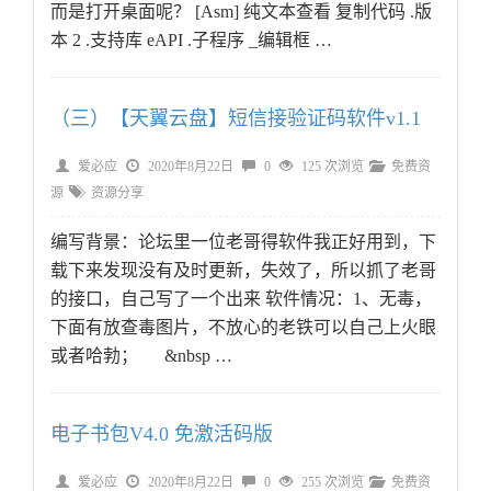
而是打开桌面呢？ [Asm] 纯文本查看 复制代码 .版
本 2 .支持库 eAPI .子程序 _编辑框 …
（三）【天翼云盘】短信接验证码软件v1.1
爱必应
2020年8月22日
0
125 次浏览
免费资
源
资源分享
编写背景：论坛里一位老哥得软件我正好用到，下
载下来发现没有及时更新，失效了，所以抓了老哥
的接口，自己写了一个出来 软件情况：1、无毒，
下面有放查毒图片，不放心的老铁可以自己上火眼
或者哈勃； &nbsp …
电子书包V4.0 免激活码版
爱必应
2020年8月22日
0
255 次浏览
免费资